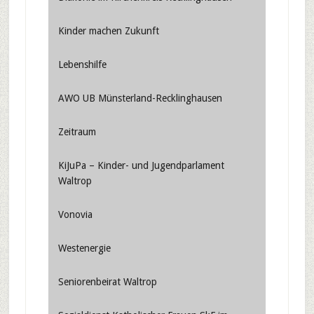
Kinder machen Zukunft
Lebenshilfe
AWO UB Münsterland-Recklinghausen
Zeitraum
KiJuPa – Kinder- und Jugendparlament
Waltrop
Vonovia
Westenergie
Seniorenbeirat Waltrop