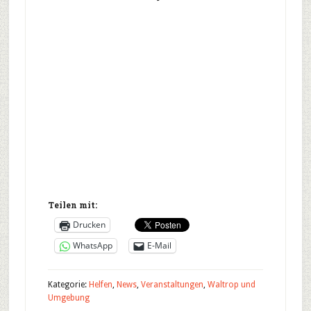
On
OneWorldParty 2026
Teilen mit:
Drucken
WhatsApp
E-Mail
Kategorie:
Helfen
,
News
,
Veranstaltungen
,
Waltrop und
Umgebung