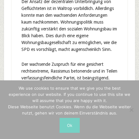
Der Ansatz der dezentralen Unterbringung von
Geflüchteten ist in Waltrop vorbildlich. Allerdings
konnte man den wachsenden Anforderungen
kaum nachkommen. Wohnungspolitik muss
zukünftig verstärkt den sozialen Wohnungsbau im
Blick haben. Dies durch eine eigene
Wohnungsbaugesellschaft zu ermöglichen, wie die
SPD es vorschlägt, macht augenscheinlich Sinn.
Der wachsende Zuspruch für eine gesichert
rechtsextreme, Rassismus betonende und in Teilen
verfassungsfeindliche Partei, ist beängstigend.
Das wiederholte öffentliche und demonstrative
We use cookies to ensure that we give you the best
Ausrufen, dass Waltrop doch bunt sei, reicht
experience on our website. If you continue to use this site we
offensichtlich nicht aus, um dieser Entwicklung
will assume that you are happy with it.
Einhalt zu gebieten. Man muss hier strukturelle
Diese Webseite benutzt Cookies. Wenn du die Webseite weiter
Bedingungen schaffen, die alltäglich Wirkung
nutzt, gehen wir von deinem Einverständnis aus.
entfalten können. Die inhaltliche Füllung der
Ok
Mitgliedschaft in der Städtekoalition gegen
Rassismus, kann hierfür ein Ansatz sein.