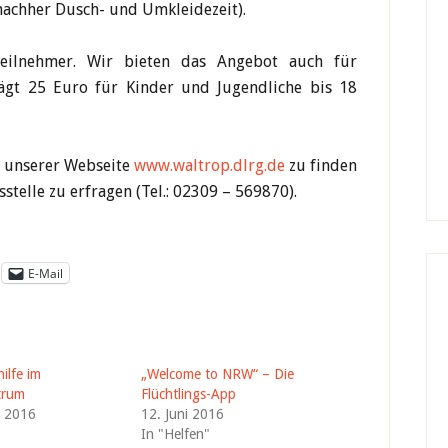
/nachher Dusch- und Umkleidezeit).
eilnehmer. Wir bieten das Angebot auch für
ägt 25 Euro für Kinder und Jugendliche bis 18
f unserer Webseite
www.waltrop.dlrg.de
zu finden
stelle zu erfragen (Tel.: 02309 – 569870).
E-Mail
hilfe im
„Welcome to NRW“ – Die
trum
Flüchtlings-App
t 2016
12. Juni 2016
"
In "Helfen"