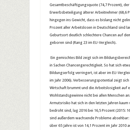
Gesamtbeschäftigungsquote (74,7 Prozent), der 
Erwerbsbeteiligung älterer Arbeitnehmer (68,6 Pr
hingegen ins Gewicht, dass es bislang nicht geli
Prozent aller Arbeitslosen in Deutschland sind 
Geburtsort deutlich schlechtere Chancen auf de
geboren sind (Rang 23 im EU-Vergleich).
Ein gemischtes Bild zeigt sich im Bildungsbereic
in Sachen Chancengerechtigkeit. So hat sich et
Bildungserfolg verringert, ist aber im EU-Vergle
im Jahr 2006). Verbesserungspotential zeigt si
Wirtschaft brummt und die Arbeitslosigkeit auf e
Wohlstandsgewinne nicht bei allen Menschen anz
Armutsrisiko hat sich in den letzten Jahren kau
bedroht sind, lag 2016 bei 16,5 Prozent (2015: 
sind außerdem wachsende Probleme absehbar: 
über 65 Jahre ist von 14,1 Prozent im Jahr 2010 