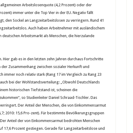
allgemeinen Arbeitslosenquote (4,2 Prozent) oder der
ozent) immer unter die Top Vier in der EU. Negativ fällt
ngt, den Sockel an Langzeitarbeitslosen zu verringern. Rund 41
langzeitarbeitslos. Auch haben Arbeitnehmer mit ausländischem
m deutschen Arbeitsmarkt als Menschen, die hierzulande
h. Hier gab es in den letzten zehn Jahren durchaus Fortschritte
wa der Zusammenhang zwischen sozialer Herkunft und
ich immer noch relativ stark (Rang 17 im Vergleich zu Rang 23
ch auch bei der Wohlstandsverteilung: „Obwohl Deutschlands
inem historischen Tiefststand ist, scheinen die
ukommen“, so Studienleiter Daniel Schraad-Tischler. Das
m verringert. Der Anteil der Menschen, die von Einkommensarmut
16,7; 2010: 15,6 Pro-zent). Für bestimmte Bevölkerungsgruppen
Der Anteil der von Einkommensarmut bedrohten Menschen
auf 17,6 Prozent gestiegen. Gerade für Langzeitarbeitslose und