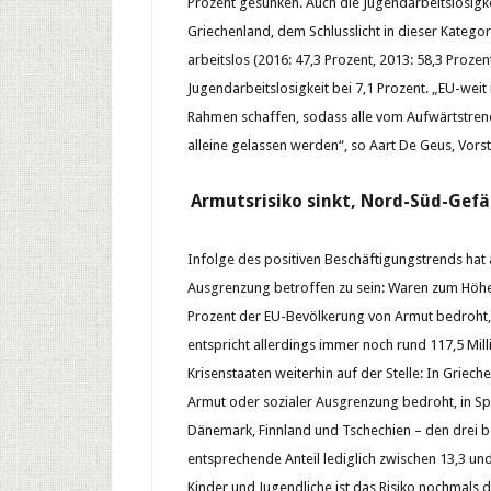
Prozent gesunken. Auch die Jugendarbeitslosigke
Griechenland, dem Schlusslicht in dieser Katego
arbeitslos (2016: 47,3 Prozent, 2013: 58,3 Prozen
Jugendarbeitslosigkeit bei 7,1 Prozent. „EU-weit 
Rahmen schaffen, sodass alle vom Aufwärtstrend 
alleine gelassen werden“, so Aart De Geus, Vors
Armutsrisiko sinkt, Nord-Süd-Gefäl
Infolge des positiven Beschäftigungstrends hat
Ausgrenzung betroffen zu sein: Waren zum Höhep
Prozent der EU-Bevölkerung von Armut bedroht, s
entspricht allerdings immer noch rund 117,5 Mil
Krisenstaaten weiterhin auf der Stelle: In Grie
Armut oder sozialer Ausgrenzung bedroht, in Span
Dänemark, Finnland und Tschechien – den drei b
entsprechende Anteil lediglich zwischen 13,3 un
Kinder und Jugendliche ist das Risiko nochmals d