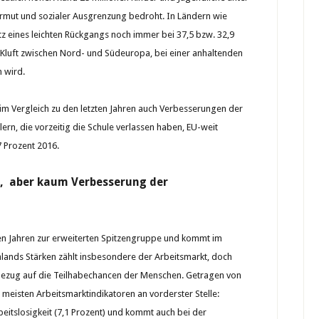
 Armut und sozialer Ausgrenzung bedroht. In Ländern wie
otz eines leichten Rückgangs noch immer bei 37,5 bzw. 32,9
ie Kluft zwischen Nord- und Südeuropa, bei einer anhaltenden
n wird.
 im Vergleich zu den letzten Jahren auch Verbesserungen der
lern, die vorzeitig die Schule verlassen haben, EU-weit
7 Prozent 2016.
t, aber kaum Verbesserung der
en Jahren zur erweiterten Spitzengruppe und kommt im
hlands Stärken zählt insbesondere der Arbeitsmarkt, doch
 Bezug auf die Teilhabechancen der Menschen. Getragen von
 meisten Arbeitsmarktindikatoren an vorderster Stelle:
eitslosigkeit (7,1 Prozent) und kommt auch bei der