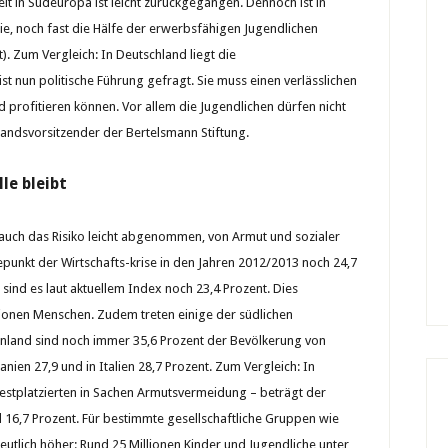
it in Südeuropa ist leicht zurückgegangen. Dennoch ist in
rie, noch fast die Hälfe der erwerbsfähigen Jugendlichen
t). Zum Vergleich: In Deutschland liegt die
ist nun politische Führung gefragt. Sie muss einen verlässlichen
profitieren können. Vor allem die Jugendlichen dürfen nicht
tandsvorsitzender der Bertelsmann Stiftung.
le bleibt
 auch das Risiko leicht abgenommen, von Armut und sozialer
unkt der Wirtschafts-krise in den Jahren 2012/2013 noch 24,7
ind es laut aktuellem Index noch 23,4 Prozent. Dies
lionen Menschen. Zudem treten einige der südlichen
chenland sind noch immer 35,6 Prozent der Bevölkerung von
ien 27,9 und in Italien 28,7 Prozent. Zum Vergleich: In
estplatzierten in Sachen Armutsvermeidung – beträgt der
d 16,7 Prozent. Für bestimmte gesellschaftliche Gruppen wie
eutlich höher: Rund 25 Millionen Kinder und Jugendliche unter