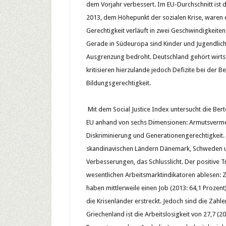
dem Vorjahr verbessert. Im EU-Durchschnitt ist d
2013, dem Höhepunkt der sozialen Krise, waren e
Gerechtigkeit verläuft in zwei Geschwindigkeiten
Gerade in Südeuropa sind Kinder und Jugendliche
Ausgrenzung bedroht. Deutschland gehört wirtsc
kritisieren hierzulande jedoch Defizite bei der
Bildungsgerechtigkeit.
Mit dem Social Justice Index untersucht die Bert
EU anhand von sechs Dimensionen: Armutsvermei
Diskriminierung und Generationengerechtigkeit. 
skandinavischen Ländern Dänemark, Schweden und 
Verbesserungen, das Schlusslicht. Der positive 
wesentlichen Arbeitsmarktindikatoren ablesen: Z
haben mittlerweile einen Job (2013: 64,1 Prozent)
die Krisenländer erstreckt. Jedoch sind die Zah
Griechenland ist die Arbeitslosigkeit von 27,7 (2