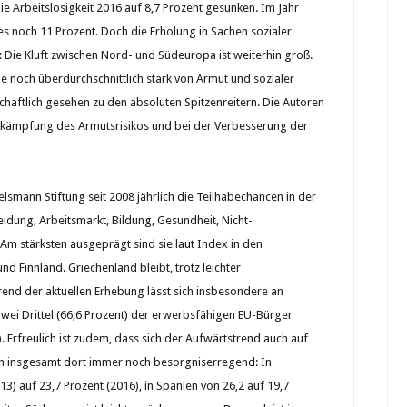
ie Arbeitslosigkeit 2016 auf 8,7 Prozent gesunken. Im Jahr
s noch 11 Prozent. Doch die Erholung in Sachen sozialer
: Die Kluft zwischen Nord- und Südeuropa ist weiterhin groß.
 noch überdurchschnittlich stark von Armut und sozialer
haftlich gesehen zu den absoluten Spitzenreitern. Die Autoren
 Bekämpfung des Armutsrisikos und bei der Verbesserung der
elsmann Stiftung seit 2008 jährlich die Teilhabechancen in der
dung, Arbeitsmarkt, Bildung, Gesundheit, Nicht-
Am stärksten ausgeprägt sind sie laut Index in den
Finnland. Griechenland bleibt, trotz leichter
Trend der aktuellen Erhebung lässt sich insbesondere an
wei Drittel (66,6 Prozent) der erwerbsfähigen EU-Bürger
. Erfreulich ist zudem, dass sich der Aufwärtstrend auch auf
len insgesamt dort immer noch besorgniserregend: In
013) auf 23,7 Prozent (2016), in Spanien von 26,2 auf 19,7