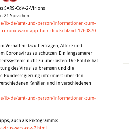
es SARS-CoV-2-Virions
n 21 Sprachen:
.de/ib-de/amt-und-person/informationen-zum-
ie-corona-warn-app-fuer-deutschland-1760870
em Verhalten dazu beitragen, Ältere und
m Coronavirus zu schützen. Ein langsamerer
itssysteme nicht zu überlasten. Die Politik hat
tung des Virus‘ zu bremsen und die
Die Bundesregierung informiert über den
verschiedenen Kanälen und in verschiedenen
.de/ib-de/amt-und-person/informationen-zum-
ipps, auch als Piktogramme:
avirus-sars-cov-2.html