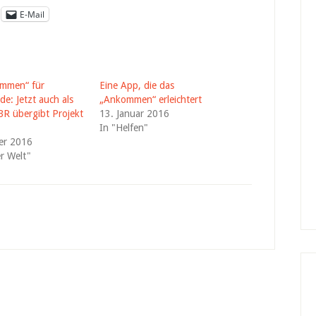
E-Mail
mmen“ für
Eine App, die das
e: Jetzt auch als
„Ankommen“ erleichtert
BR übergibt Projekt
13. Januar 2016
In "Helfen"
er 2016
er Welt"