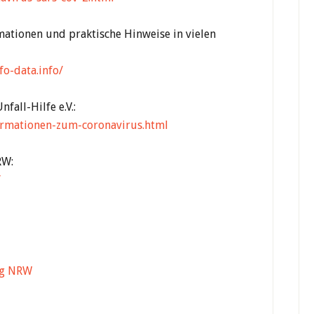
ationen und praktische Hinweise in vielen
fo-data.info/
fall-Hilfe e.V.:
ormationen-zum-coronavirus.html
RW:
/
ng NRW