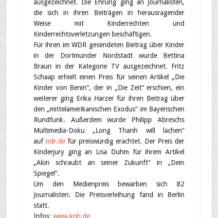
ausgezeichnet. Die Ehrung ging an Journalisten,
die sich in ihren Beiträgen in herausragender
Weise mit Kinderrechten und
Kinderrechtsverletzungen beschäftigen.
Für ihren im WDR gesendeten Beitrag über Kinder
in der Dortmunder Nordstadt wurde Bettina
Braun in der Kategorie TV ausgezeichnet. Fritz
Schaap erhielt einen Preis für seinen Artikel „Die
Kinder von Benin“, der in „Die Zeit“ erschien, ein
weiterer ging Erika Harzer für ihren Beitrag über
den „mittelamerikanischen Exodus“ im Bayerischen
Rundfunk. Außerdem wurde Philipp Abreschs
Multimedia-Doku „Long Thanh will lachen“
auf
ndr.de
für preiswürdig erachtet. Der Preis der
Kinderjury ging an Lisa Duhm für ihrem Artikel
„Akin schraubt an seiner Zukunft“ in „Dein
Spiegel“.
Um den Medienpreis bewarben sich 82
Journalisten. Die Preisverleihung fand in Berlin
statt.
Infos:
www.knh.de