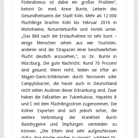
Föderalismus ist dabei ein großes Problem“,
betont Dr. med. Anne Bunte, Leiterin des
Gesundheitsamts der Stadt Köln. Mehr als 12 000
Flüchtlinge brachte Köln bis Februar 2016 in
Wohnheime, Notunterkünfte und Hotels unter.
„Das Bild nach der Erstaufnahme ist sehr bunt –
einige Menschen sehen aus wie Touristen,
anderen sind die Strapazen einer beschwerlichen
Flucht deutlich anzusehen,“, so Dr. Bunte in
Würzburg. Die gute Nachricht: Rund 70 Prozent
sind gesund. Wenn nicht, leiden sie öfter an
Magen-Darm-Infektionen durch Noroviren oder
Campylobacter, die heute auch in Deutschland
nicht selten Auslöser dieser Erkrankung sind. Zwar
haben die Fallzahlen an Tuberkulose, Hepatitis B
und C mit dem Flüchtlingsstrom zugenommen. Die
Kölner Experten sind sich jedoch sicher, die
weitere Verbreitung der Krankheit durch
Basishygiene und Impfungen vermeiden zu
können. „Die Eltern sind sehr aufgeschlossen
dafür, ihre Kinder impfen zu lassen“, schildert Dr.