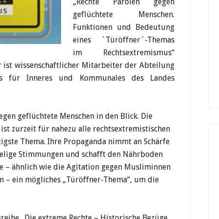
„Rechte Parolen gegen
geflüchtete Menschen.
Funktionen und Bedeutung
eines `Türöffner´-Themas
im Rechtsextremismus“
r ist wissenschaftlicher Mitarbeiter der Abteilung
ums für Inneres und Kommunales des Landes
gen geflüchtete Menschen in den Blick. Die
st zurzeit für nahezu alle rechtsextremistischen
tigste Thema. Ihre Propaganda nimmt an Schärfe
ndselige Stimmungen und schafft den Nährboden
ze – ähnlich wie die Agitation gegen Musliminnen
 – ein mögliches „Türöffner-Thema“, um die
gsreihe „Die extreme Rechte – Historische Bezüge