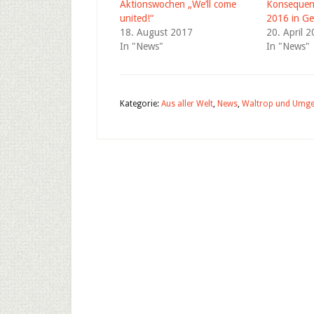
Aktionswochen „We’ll come
Konsequen
united!“
2016 in Ge
18. August 2017
20. April 
In "News"
In "News"
Kategorie:
Aus aller Welt
,
News
,
Waltrop und Umg