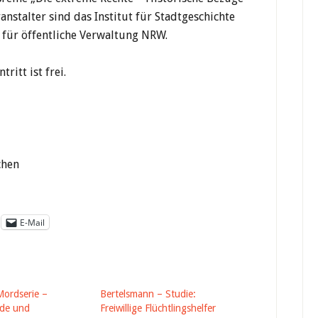
nstalter sind das Institut für Stadtgeschichte
 für öffentliche Verwaltung NRW.
tritt ist frei.
chen
E-Mail
ordserie –
Bertelsmann – Studie:
nde und
Freiwillige Flüchtlingshelfer