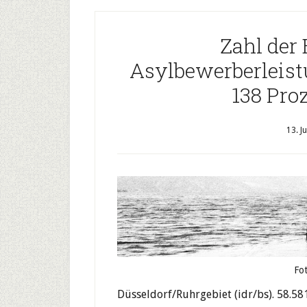
Zahl der
Asylbewerberleis
138 Pro
13. J
Fot
Düsseldorf/Ruhrgebiet (idr/bs). 58.5