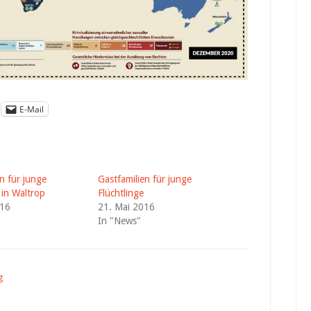
E-Mail
n für junge
Gastfamilien für junge
 in Waltrop
Flüchtlinge
016
21. Mai 2016
In "News"
g