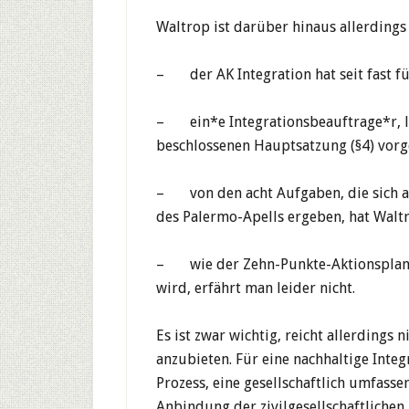
Waltrop ist darüber hinaus allerdings 
– der AK Integration hat seit fast fü
– ein*e Integrationsbeauftrage*r, la
beschlossenen Hauptsatzung (§4) vorg
– von den acht Aufgaben, die sich a
des Palermo-Apells ergeben, hat Walt
– wie der Zehn-Punkte-Aktionsplan d
wird, erfährt man leider nicht.
Es ist zwar wichtig, reicht allerdin
anzubieten. Für eine nachhaltige Integ
Prozess, eine gesellschaftlich umfasse
Anbindung der zivilgesellschaftlichen 